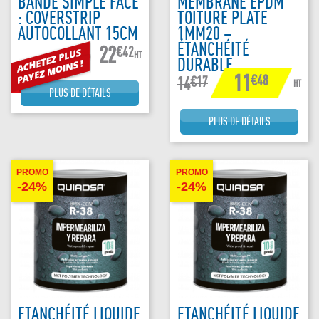
BANDE SIMPLE FACE
MEMBRANE EPDM
: COVERSTRIP
TOITURE PLATE
AUTOCOLLANT 15CM
1MM20 –
ÉTANCHÉITÉ
22
€42
HT
DURABLE
11
€48
€17
14
HT
PLUS DE DÉTAILS
PLUS DE DÉTAILS
PROMO
PROMO
-24%
-24%
ETANCHÉITÉ LIQUIDE
ETANCHÉITÉ LIQUIDE