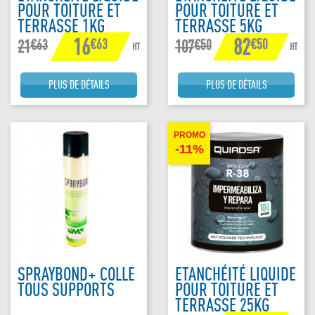
POUR TOITURE ET
POUR TOITURE ET
TERRASSE 1KG
TERRASSE 5KG
16
82
€63
€50
€63
€50
21
107
HT
HT
PLUS DE DÉTAILS
PLUS DE DÉTAILS
PROMO
-11%
SPRAYBOND+ COLLE
ETANCHÉITÉ LIQUIDE
TOUS SUPPORTS
POUR TOITURE ET
TERRASSE 25KG