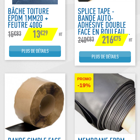
BÂCHE TOITURE
SPLICE TAPE -
EPDM 1MM20 +
BANDE AUTO-
FEUTRE 400G
ADHÉSIVE DOUBLE
FACE EN ROULEAU...
13
€29
€83
15
HT
216
€75
€83
240
HT
PLUS DE DÉTAILS
PLUS DE DÉTAILS
PROMO
-19%