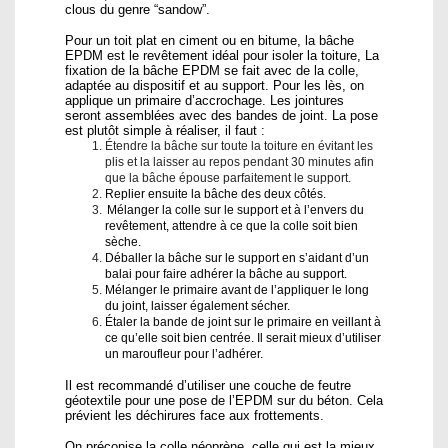
clous du genre “sandow”.
Pour un toit plat en ciment ou en bitume, la bâche
EPDM est le revêtement idéal pour isoler la toiture, La
fixation de la bâche EPDM se fait avec de la colle,
adaptée au dispositif et au support. Pour les lès, on
applique un primaire d’accrochage. Les jointures
seront assemblées avec des bandes de joint. La pose
est plutôt simple à réaliser, il faut :
Étendre la bâche sur toute la toiture en évitant les
plis et la laisser au repos pendant 30 minutes afin
que la bâche épouse parfaitement le support.
Replier ensuite la bâche des deux côtés.
Mélanger la colle sur le support et à l’envers du
revêtement, attendre à ce que la colle soit bien
sèche.
Déballer la bâche sur le support en s’aidant d’un
balai pour faire adhérer la bâche au support.
Mélanger le primaire avant de l’appliquer le long
du joint, laisser également sécher.
Étaler la bande de joint sur le primaire en veillant à
ce qu’elle soit bien centrée. Il serait mieux d’utiliser
un maroufleur pour l’adhérer.
Il est recommandé d’utiliser une couche de feutre
géotextile pour une pose de l’EPDM sur du béton. Cela
prévient les déchirures face aux frottements.
On préconise la colle néoprène, celle qui est la mieux