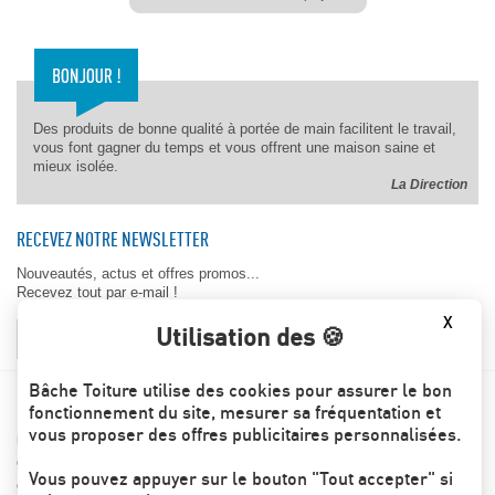
Des produits de bonne qualité à portée de main facilitent le travail,
vous font gagner du temps et vous offrent une maison saine et
mieux isolée.
La Direction
RECEVEZ NOTRE NEWSLETTER
Nouveautés, actus et offres promos...
Recevez tout par e-mail !
X
Utilisation des 🍪
OK
Bâche Toiture utilise des cookies pour assurer le bon
BACHE-TOITURE.COM
fonctionnement du site, mesurer sa fréquentation et
vous proposer des offres publicitaires personnalisées.
Les engagements Bâche toiture
Conditions générales de ventes
Vous pouvez appuyer sur le bouton "Tout accepter" si
Contactez-nous