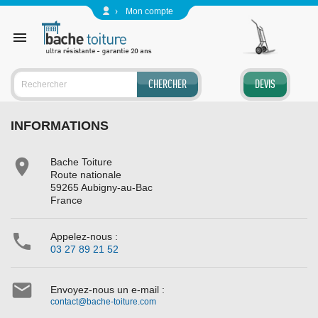
Panneau de gestion des cookies
Mon compte

CHERCHER
DEVIS
INFORMATIONS

Bache Toiture
Route nationale
59265 Aubigny-au-Bac
France

Appelez-nous :
03 27 89 21 52

Envoyez-nous un e-mail :
contact@bache-toiture.com