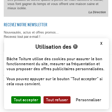
vous font gagner du temps et vous offrent une maison saine et
mieux isolée.
La Direction
RECEVEZ NOTRE NEWSLETTER
Nouveautés, actus et offres promos...
Recevez tout par e-mail !
X
Utilisation des 🍪
OK
Bâche Toiture utilise des cookies pour assurer le bon
BACHE-TOITURE.COM
fonctionnement du site, mesurer sa fréquentation et
vous proposer des offres publicitaires personnalisées.
Les engagements Bâche toiture
Conditions générales de ventes
Vous pouvez appuyer sur le bouton "Tout accepter" si
Contactez-nous
cela vous convient.
© Bache-toiture.com All Right Reserved
Tout accepter
Tout refuser
Personnaliser