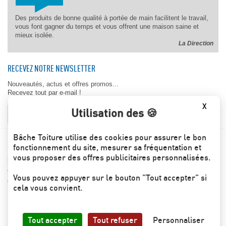
Des produits de bonne qualité à portée de main facilitent le travail,
vous font gagner du temps et vous offrent une maison saine et
mieux isolée.
La Direction
RECEVEZ NOTRE NEWSLETTER
Nouveautés, actus et offres promos...
Recevez tout par e-mail !
X
Utilisation des 🍪
OK
Bâche Toiture utilise des cookies pour assurer le bon
BACHE-TOITURE.COM
fonctionnement du site, mesurer sa fréquentation et
vous proposer des offres publicitaires personnalisées.
Les engagements Bâche toiture
Conditions générales de ventes
Vous pouvez appuyer sur le bouton "Tout accepter" si
Contactez-nous
cela vous convient.
© Bache-toiture.com All Right Reserved
Tout accepter
Tout refuser
Personnaliser