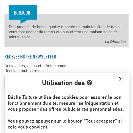
Des produits de bonne qualité à portée de main facilitent le travail,
vous font gagner du temps et vous offrent une maison saine et
mieux isolée.
La Direction
RECEVEZ NOTRE NEWSLETTER
Nouveautés, actus et offres promos...
Recevez tout par e-mail !
X
Utilisation des 🍪
OK
Bâche Toiture utilise des cookies pour assurer le bon
BACHE-TOITURE.COM
fonctionnement du site, mesurer sa fréquentation et
vous proposer des offres publicitaires personnalisées.
Les engagements Bâche toiture
Conditions générales de ventes
Vous pouvez appuyer sur le bouton "Tout accepter" si
Contactez-nous
cela vous convient.