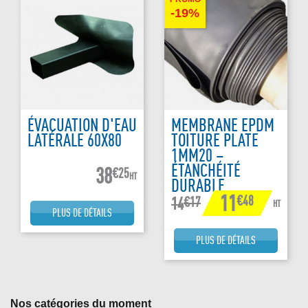
-19%
ÉVACUATION D'EAU
MEMBRANE EPDM
LATÉRALE 60X80
TOITURE PLATE
1MM20 –
ÉTANCHÉITÉ
38
€25
HT
DURABLE
11
€48
€17
14
HT
PLUS DE DÉTAILS
PLUS DE DÉTAILS
Nos catégories du moment